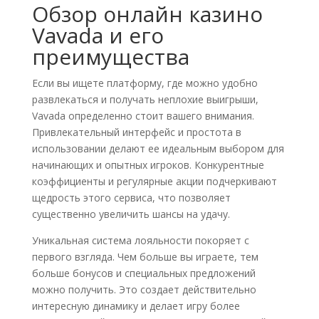
Обзор онлайн казино
Vavada и его
преимущества
Если вы ищете платформу, где можно удобно
развлекаться и получать неплохие выигрыши,
Vavada определенно стоит вашего внимания.
Привлекательный интерфейс и простота в
использовании делают ее идеальным выбором для
начинающих и опытных игроков. Конкурентные
коэффициенты и регулярные акции подчеркивают
щедрость этого сервиса, что позволяет
существенно увеличить шансы на удачу.
Уникальная система лояльности покоряет с
первого взгляда. Чем больше вы играете, тем
больше бонусов и специальных предложений
можно получить. Это создает действительно
интересную динамику и делает игру более