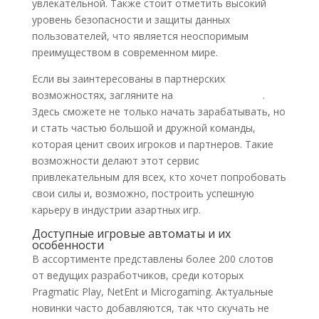
увлекательной. Также стоит отметить высокий
уровень безопасности и защиты данных
пользователей, что является неоспоримым
преимуществом в современном мире.
Если вы заинтересованы в партнерских
возможностях, загляните на
Vavada партнерка
.
Здесь сможете не только начать зарабатывать, но
и стать частью большой и дружной команды,
которая ценит своих игроков и партнеров. Такие
возможности делают этот сервис
привлекательным для всех, кто хочет попробовать
свои силы и, возможно, построить успешную
карьеру в индустрии азартных игр.
Доступные игровые автоматы и их
особенности
В ассортименте представлены более 200 слотов
от ведущих разработчиков, среди которых
Pragmatic Play, NetEnt и Microgaming. Актуальные
новинки часто добавляются, так что скучать не